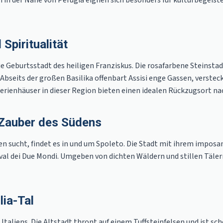
in der Nähe von Perugia eignen sich besonders für kulturbegeist
Spiritualität
die Geburtsstadt des heiligen Franziskus. Die rosafarbene Steinst
bseits der großen Basilika offenbart Assisi enge Gassen, versteckt
Ferienhäuser in dieser Region bieten einen idealen Rückzugsort 
 Zauber des Südens
n sucht, findet es in und um Spoleto. Die Stadt mit ihrem imposa
al dei Due Mondi. Umgeben von dichten Wäldern und stillen Täle
lia-Tal
Italiens. Die Altstadt thront auf einem Tuffsteinfelsen und ist 