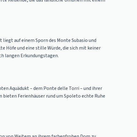
erte Reisende, die das ländliche Umbrien mit einem
adt liegt auf einem Sporn des Monte Subasio und
e Höfe und eine stille Würde, die sich mit keiner
nach langen Erkundungstagen.
nten Aquädukt – dem Ponte delle Torri – und ihrer
rn bieten Ferienhäuser rund um Spoleto echte Ruhe
schon von Weitem an ihrem farbenfrohen Dom zu