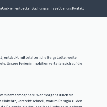
en
Umbrien entdecken
Buchungsanfrage
Über uns
Kontakt
st, entdeckt mittelalterliche Bergstädte, weite
le. Unsere Ferienimmobilien verteilen sich auf die
iversitätsatmosphäre. Wer morgens durch die
 einkehrt, versteht schnell, warum Perugia zu den