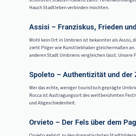
schönsten Städten Italiens zählt. Ferienwohnungen 
Hauch Stadtleben verbinden möchten.
Assisi – Franziskus, Frieden und 
Wohl kein Ort in Umbrien ist bekannter als Assisi, 
zieht Pilger wie Kunstliebhaber gleichermaßen an. A
anderen Stadt Umbriens vergleichen lässt. Unsere 
Spoleto – Authentizität und der
Wer das echte, weniger touristisch geprägte Umbrie
Rocca ist Austragungsort des weltberühmten Festiv
und Abgeschiedenheit.
Orvieto – Der Fels über dem Pag
Orvieto gehört zu den dramatischsten Stadtbildern 