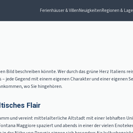
Ferienhäuser & Villen
Neuigkeiten
Regionen & Lag
en Bild beschreiben könnte. Wer durch das grüne Herz Italiens rei
 – jede Gegend mit einem eigenen Charakter und einer eigenen See
 ankommen, wo Sie hingehören.
tisches Flair
mm und vereint mittelalterliche Altstadt mit einer lebhaften Un
tana Maggiore spaziert und abends in einer der vielen Enoteken