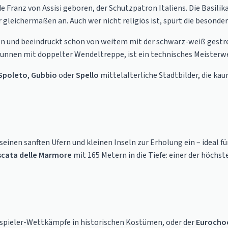
urde Franz von Assisi geboren, der Schutzpatron Italiens. Die Basi
 gleichermaßen an. Auch wer nicht religiös ist, spürt die besonde
en und beeindruckt schon von weitem mit der schwarz-weiß gestre
Brunnen mit doppelter Wendeltreppe, ist ein technisches Meisterwe
Spoleto
,
Gubbio
oder
Spello
mittelalterliche Stadtbilder, die kau
inen sanften Ufern und kleinen Inseln zur Erholung ein – ideal f
scata delle Marmore
mit 165 Metern in die Tiefe: einer der höchs
auspieler-Wettkämpfe in historischen Kostümen, oder der
Eurocho