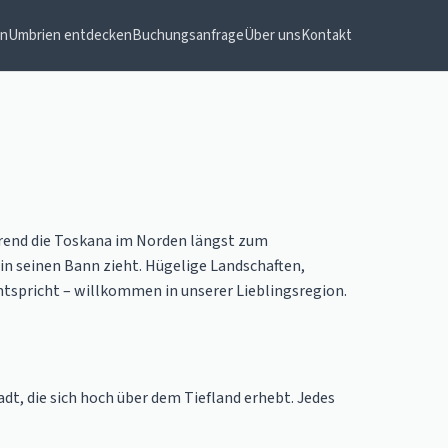
en
Umbrien entdecken
Buchungsanfrage
Über uns
Kontakt
ährend die Toskana im Norden längst zum
in seinen Bann zieht. Hügelige Landschaften,
ntspricht – willkommen in unserer Lieblingsregion.
dt, die sich hoch über dem Tiefland erhebt. Jedes