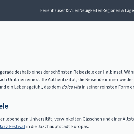
Ferienhäuser & Villen
Neuigkeiten
Regionen & Lag
ht gerade deshalb eines der schönsten Reiseziele der Halbinsel. W
h Umbrien eine stille Authentizität, die Reisende immer wieder 
 und ein Lebensgefühl, das dem
dolce vita
in seiner reinsten Form e
ele
er lebendigen Universität, verwinkelten Gässchen und einer Altsta
azz Festival
in die Jazzhauptstadt Europas.